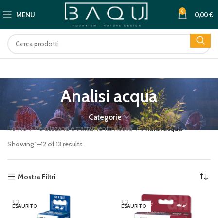
0
MENU
0,00
€
Analisi acqua
Categorie
Home
Fertilizzanti e trattamento Acqua
Analisi acqua
Showing 1–12 of 13 results
Mostra Filtri
ESAURITO
ESAURITO