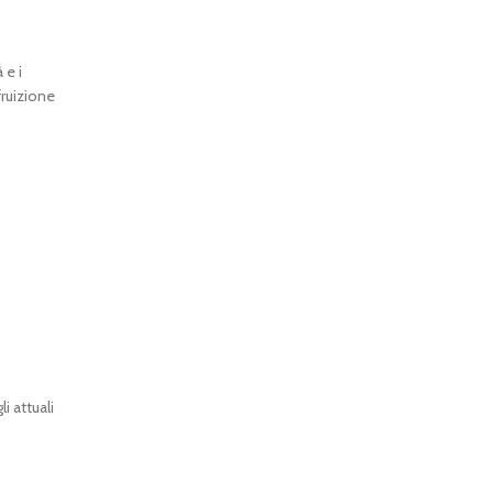
 e i
fruizione
 attuali