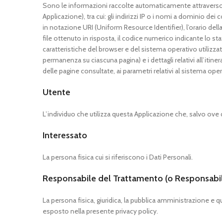
Sono le informazioni raccolte automaticamente attraverso q
Applicazione), tra cui: gli indirizzi IP o i nomi a dominio dei
in notazione URI (Uniform Resource Identifier), l’orario della 
file ottenuto in risposta, il codice numerico indicante lo stat
caratteristiche del browser e del sistema operativo utilizzat
permanenza su ciascuna pagina) e i dettagli relativi all’itine
delle pagine consultate, ai parametri relativi al sistema ope
Utente
L’individuo che utilizza questa Applicazione che, salvo ove
Interessato
La persona fisica cui si riferiscono i Dati Personali.
Responsabile del Trattamento (o Responsabi
La persona fisica, giuridica, la pubblica amministrazione e q
esposto nella presente privacy policy.