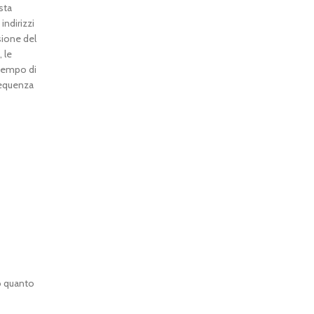
sta
indirizzi
nsione del
 le
 tempo di
 sequenza
do quanto