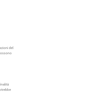
azioni del
i possono
inalità
potrebbe