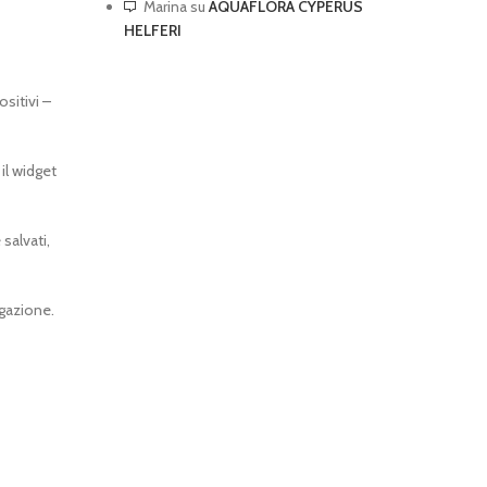
Marina
su
AQUAFLORA CYPERUS
HELFERI
sitivi –
il widget
salvati,
igazione.