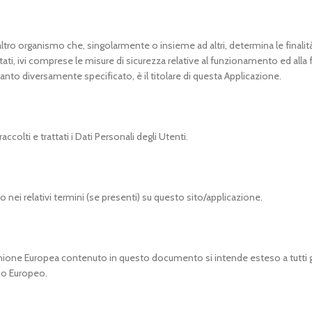
 o altro organismo che, singolarmente o insieme ad altri, determina le finalità
ati, ivi comprese le misure di sicurezza relative al funzionamento ed alla 
uanto diversamente specificato, è il titolare di questa Applicazione.
olti e trattati i Dati Personali degli Utenti.
 nei relativi termini (se presenti) su questo sito/applicazione.
nione Europea contenuto in questo documento si intende esteso a tutti gli
co Europeo.