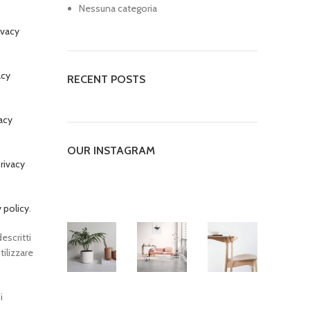
Nessuna categoria
ivacy
acy
RECENT POSTS
vacy
OUR INSTAGRAM
privacy
y policy
.
escritti
tilizzare
i