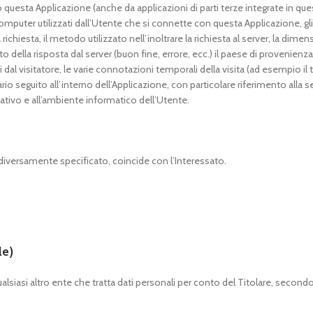
uesta Applicazione (anche da applicazioni di parti terze integrate in que
 computer utilizzati dall’Utente che si connette con questa Applicazione, gli 
richiesta, il metodo utilizzato nell’inoltrare la richiesta al server, la dime
o della risposta dal server (buon fine, errore, ecc.) il paese di provenienza,
i dal visitatore, le varie connotazioni temporali della visita (ad esempio il
rario seguito all’interno dell’Applicazione, con particolare riferimento alla
rativo e all’ambiente informatico dell’Utente.
 diversamente specificato, coincide con l’Interessato.
le)
ualsiasi altro ente che tratta dati personali per conto del Titolare, secon