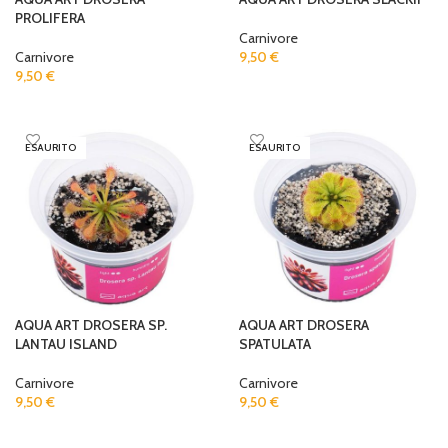
PROLIFERA
Carnivore
Carnivore
9,50
€
9,50
€
READ MORE
READ MORE
ESAURITO
ESAURITO
AQUA ART DROSERA SP.
AQUA ART DROSERA
LANTAU ISLAND
SPATULATA
Carnivore
Carnivore
9,50
€
9,50
€
READ MORE
READ MORE