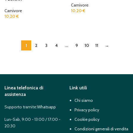
Carnivore
Carnivore
10,20
€
10,20
€
READ MORE
READ MORE
1
2
3
4
…
9
10
11
→
Linea telefonica di
Link utili
assistenza
Chi siamo
Supporto tramite:
Whatsapp
Privacy policy
Lun-Sab, 9:00 - 13:00 / 17:00 -
Cookie policy
20:30
Condizioni generali di vendita