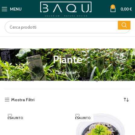
0
MENU
0,00
€
Piante
Categorie
Home
Piante
Showing 1–12 of 132 results
Mostra Filtri
ESAURITO
ESAURITO