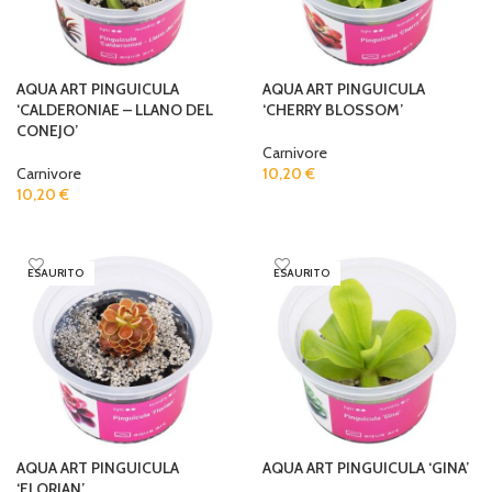
AQUA ART PINGUICULA
AQUA ART PINGUICULA
‘CALDERONIAE – LLANO DEL
‘CHERRY BLOSSOM’
CONEJO’
Carnivore
Carnivore
10,20
€
10,20
€
READ MORE
READ MORE
ESAURITO
ESAURITO
AQUA ART PINGUICULA
AQUA ART PINGUICULA ‘GINA’
‘FLORIAN’