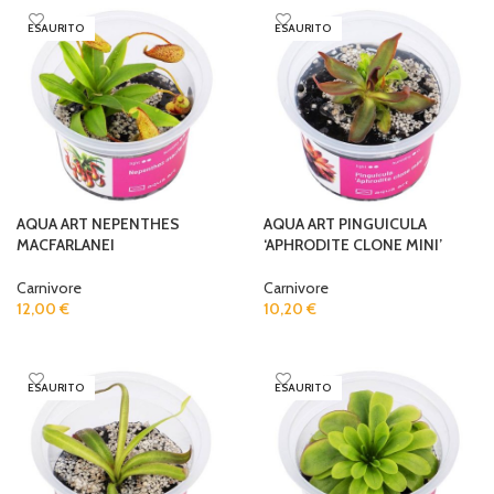
ESAURITO
ESAURITO
AQUA ART NEPENTHES
AQUA ART PINGUICULA
MACFARLANEI
‘APHRODITE CLONE MINI’
Carnivore
Carnivore
12,00
€
10,20
€
READ MORE
READ MORE
ESAURITO
ESAURITO