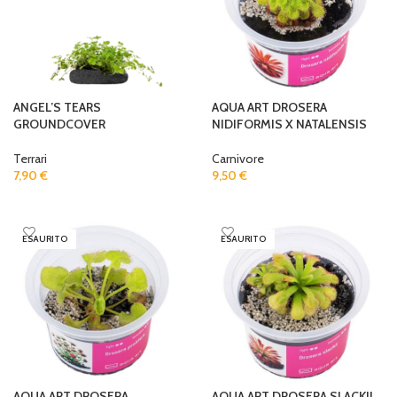
ANGEL’S TEARS
AQUA ART DROSERA
GROUNDCOVER
NIDIFORMIS X NATALENSIS
Terrari
Carnivore
7,90
€
9,50
€
READ MORE
READ MORE
ESAURITO
ESAURITO
AQUA ART DROSERA
AQUA ART DROSERA SLACKII