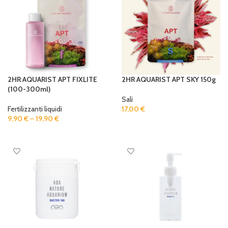
2HR AQUARIST APT FIXLITE
2HR AQUARIST APT SKY 150g
(100-300ml)
Sali
Fertilizzanti liquidi
17,00
€
9,90
€
–
19,90
€
ADD TO CART
SELECT OPTIONS