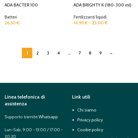
ADA BACTER 100
ADA BRIGHTY K (180-300 ml)
Batteri
Fertilizzanti liquidi
26,50
€
14,99
€
–
23,00
€
ADD TO CART
SELECT OPTIONS
1
2
3
4
…
7
8
9
→
Linea telefonica di
Link utili
assistenza
Chi siamo
Supporto tramite:
Whatsapp
Privacy policy
Lun-Sab, 9:00 - 13:00 / 17:00 -
Cookie policy
20:30