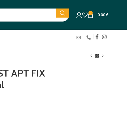
0
0,00
€
T APT FIX
l