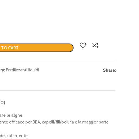
 TO CART
ry:
Fertilizzanti liquidi
Share:
(0)
are le alghe.
nte efficace per BBA, capelli/fili/peluria e la maggior parte
delicatamente.