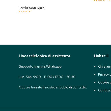
14,99
€
–
2
Fertilizzanti liquidi
16,90
€
Linea telefonica di assistenza
Link utili
Supporto tramite:
Whatsapp
Chi sia
Privacy 
Lun-Sab, 9:00 - 13:00 / 17:00 - 20:30
Cookie p
Oppure tramite il nostro
modulo di contatto
.
Condizio