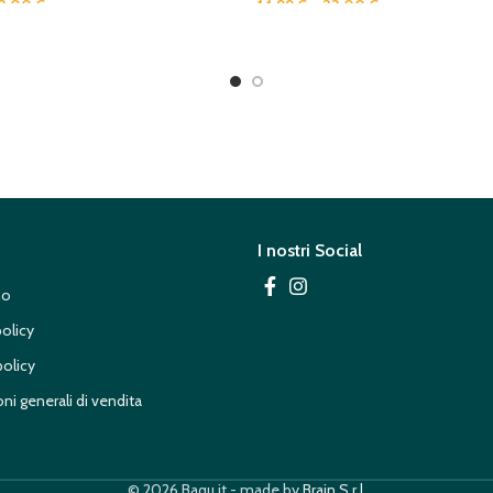
3,00
€
14,99
€
–
23,00
€
I nostri Social
mo
policy
olicy
ni generali di vendita
© 2026 Baqu.it - made by
Brain S.r.l.