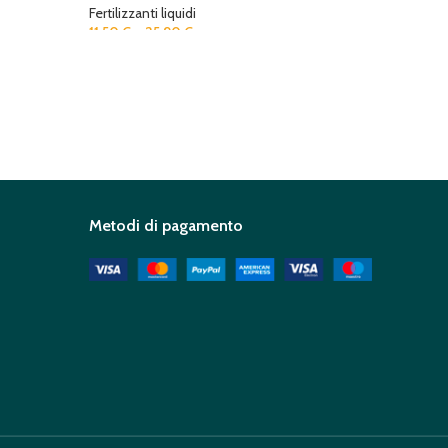
Fertilizzanti liquidi
Fertilizza
11,50
€
–
25,90
€
16,00
€
Metodi di pagamento