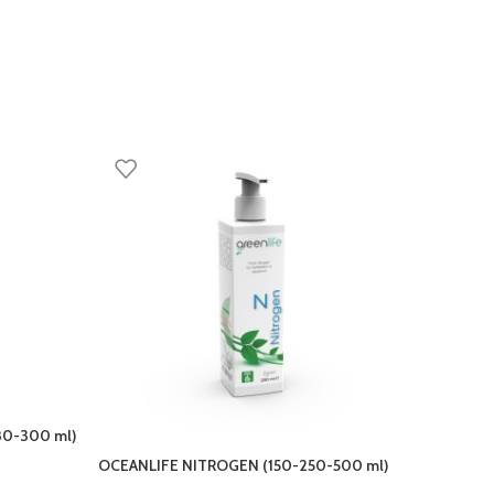
ESAURI
80-300 ml)
OCEANLIFE NITROGEN (150-250-500 ml)
PRODIBIO