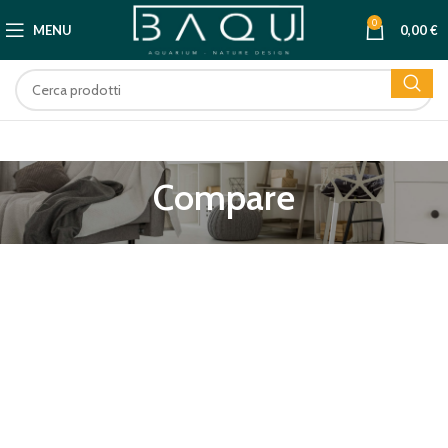
0
MENU
0,00
€
Compare