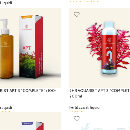
 liquidi
9,90
€
–
19,90
€
RIST APT 3 “COMPLETE” (100-
2HR AQUARIST APT 3 “COMPLETE
200ml
 liquidi
Fertilizzanti liquidi
9,90
€
16,90
€