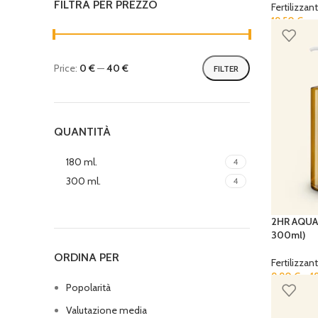
FILTRA PER PREZZO
Fertilizzanti
19,50
€
Price:
0 €
—
40 €
FILTER
QUANTITÀ
180 ml.
4
300 ml.
4
2HR AQUA
300ml)
ORDINA PER
Fertilizzanti
9,90
€
–
1
Popolarità
Valutazione media