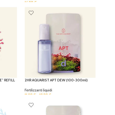
16,90
€
” REFILL
2HR AQUARIST APT DEW (100-300ml)
Fertilizzanti liquidi
11,90
€
–
19,90
€