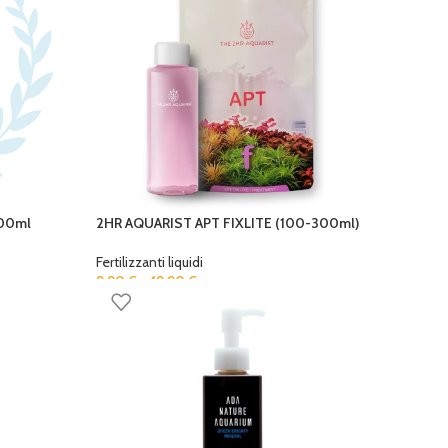
200ml
2HR AQUARIST APT FIXLITE (100-300ml)
Fertilizzanti liquidi
9,90
€
–
19,90
€