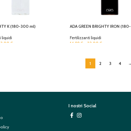
TY K (180-300 ml)
ADA GREEN BRIGHTY IRON (180-
 liquidi
Fertilizzanti liquidi
23,00
€
14,99
€
–
23,00
€
1
2
3
4
I nostri Social
mo
policy