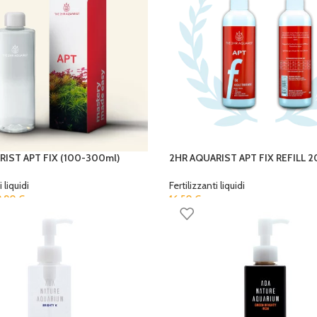
IST APT FIX (100-300ml)
2HR AQUARIST APT FIX REFILL 
 liquidi
Fertilizzanti liquidi
9,90
€
16,50
€