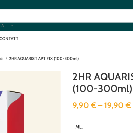
IA
CONTATTI
idi
2HR AQUARIST APT FIX (100-300ml)
2HR AQUARIS
(100-300ml)
9,90
€
–
19,90
€
ML.