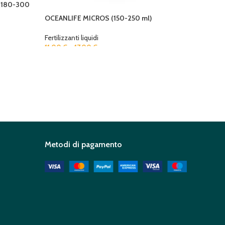
(180-300
OCEANLIFE MICROS (150-250 ml)
SEACHEM
250ml)
Fertilizzanti liquidi
11,00
€
–
17,00
€
Fertilizza
13,00
€
Metodi di pagamento