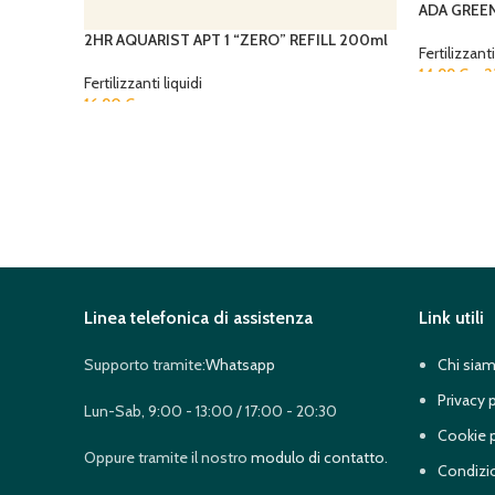
ADA GREEN
2HR AQUARIST APT 1 “ZERO” REFILL 200ml
Fertilizzanti
14,99
€
–
2
Fertilizzanti liquidi
16,90
€
Linea telefonica di assistenza
Link utili
Supporto tramite:
Whatsapp
Chi sia
Privacy 
Lun-Sab, 9:00 - 13:00 / 17:00 - 20:30
Cookie p
Oppure tramite il nostro
modulo di contatto
.
Condizio