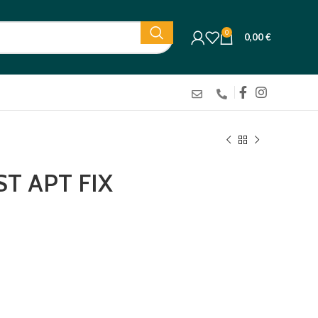
0
0,00
€
T APT FIX