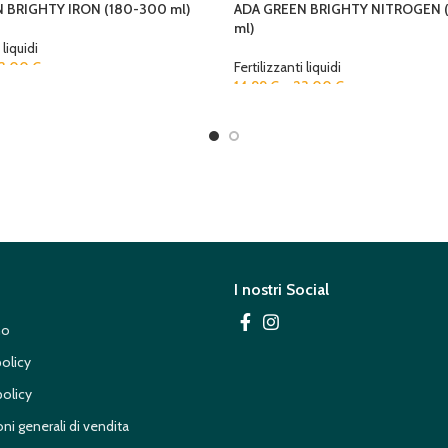
 BRIGHTY IRON (180-300 ml)
ADA GREEN BRIGHTY NITROGEN 
ml)
 liquidi
3,00
€
Fertilizzanti liquidi
14,99
€
–
23,00
€
I nostri Social
mo
policy
olicy
ni generali di vendita