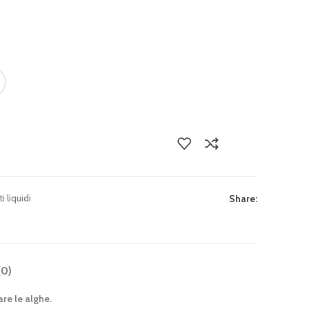
i liquidi
Share:
(0)
are le alghe.