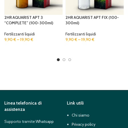
2HR AQUARIST APT 3
2HR AQUARIST APT FIX (100-
“COMPLETE” (100-300ml)
300ml)
Fertilizzanti liquidi
Fertilizzanti liquidi
9,90
€
–
19,90
€
9,90
€
–
19,90
€
SELECT OPTIONS
SELECT OPTIONS
Linea telefonica di
Link utili
assistenza
Chi siamo
Supporto tramite:
Whatsapp
Privacy policy