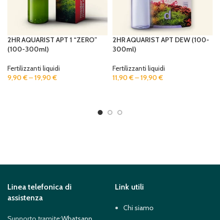
2HR AQUARIST APT 1 “ZERO”
2HR AQUARIST APT DEW (100-
(100-300ml)
300ml)
Fertilizzanti liquidi
Fertilizzanti liquidi
9,90
€
–
19,90
€
11,90
€
–
19,90
€
SELECT OPTIONS
SELECT OPTIONS
Linea telefonica di
Link utili
assistenza
Chi siamo
Supporto tramite:
Whatsapp