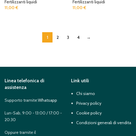
Fertilizzanti liquidi
Fertilizzanti liquidi
11,00
€
11,00
€
READ MORE
READ MORE
1
2
3
4
→
Linea telefonica di
Link utili
assistenza
Chi siamo
Supporto tramite:
Whatsapp
Privacy policy
Lun-Sab, 9:00 - 13:00 / 17:00 -
Cookie policy
20:30
Condizioni generali di vendita
Oppure tramite il