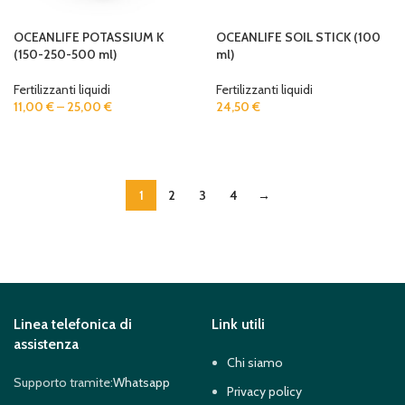
OCEANLIFE POTASSIUM K
OCEANLIFE SOIL STICK (100
(150-250-500 ml)
ml)
Fertilizzanti liquidi
Fertilizzanti liquidi
11,00
€
–
25,00
€
24,50
€
SELECT OPTIONS
ADD TO CART
1
2
3
4
→
Linea telefonica di
Link utili
assistenza
Chi siamo
Supporto tramite:
Whatsapp
Privacy policy