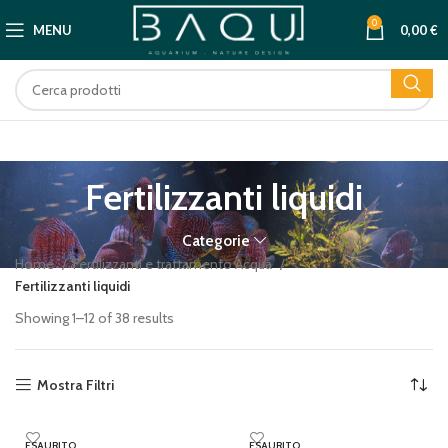
0
MENU
0,00
€
Fertilizzanti liquidi
Categorie
Home
Fertilizzanti e trattamento Acqua
Fertilizzanti liquidi
Showing 1–12 of 38 results
Mostra Filtri
ESAURITO
ESAURITO