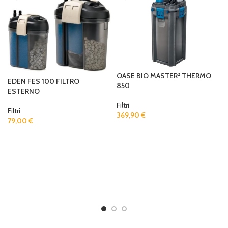
OASE BIO MASTER² THERMO
EDEN FES 100 FILTRO
850
ESTERNO
Filtri
Filtri
369,90
€
79,00
€
F
ADD TO CART
ADD TO CART