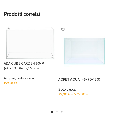
Prodotti correlati
ADA CUBE GARDEN 60-P
(60x30x36cm / 6mm)
Acquari
,
Solo vasca
AQPET AQUA (45-90-120)
159,00
€
Solo vasca
ADD TO CART
79,90
€
–
525,00
€
SELECT OPTIONS