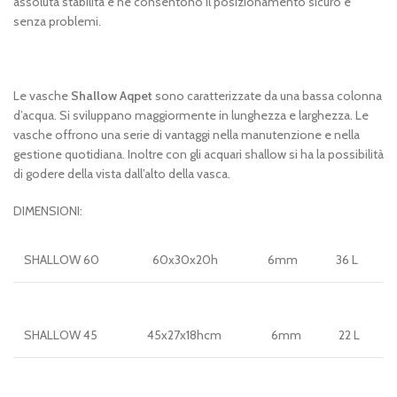
assoluta stabilità e ne consentono il posizionamento sicuro e
senza problemi.
Le vasche
Shallow Aqpet
sono caratterizzate da una bassa colonna
d’acqua. Si sviluppano maggiormente in lunghezza e larghezza. Le
vasche offrono una serie di vantaggi nella manutenzione e nella
gestione quotidiana. Inoltre con gli acquari shallow si ha la possibilità
di godere della vista dall’alto della vasca.
DIMENSIONI:
SHALLOW 60
60x30x20h
6mm
36 L
SHALLOW 45
45x27x18hcm
6mm
22 L