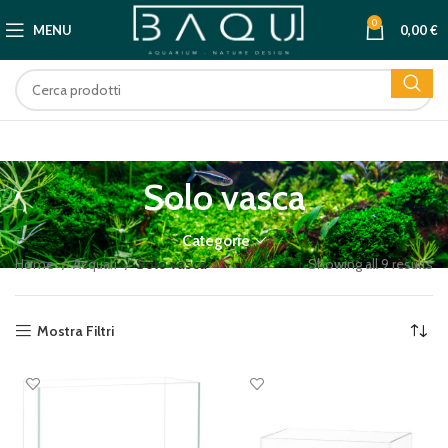
0
MENU
0,00
€
Solo vasca
Categorie
Home
Acquari
Solo vasca
Showing all 9 results
Mostra Filtri