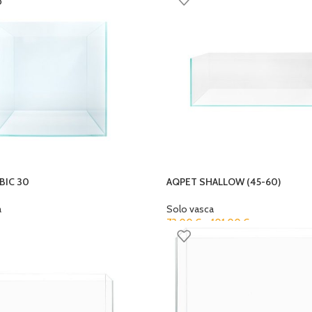
O
BIC 30
AQPET SHALLOW (45-60)
a
Solo vasca
73,00
€
–
101,00
€