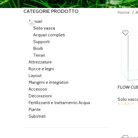
CATEGORIE PRODOTTO
Home
A
Acquari
Solo vasca
Acquari completi
Supporti
Biorb
Terrari
Attrezzature
Rocce e legni
Layout
Mangimi e integratori
FLOW CU
Accessori
Decorazioni
Solo vasc
Fertilizzanti e trattamento Acqua
34,00
€
–
Piante
Substrati