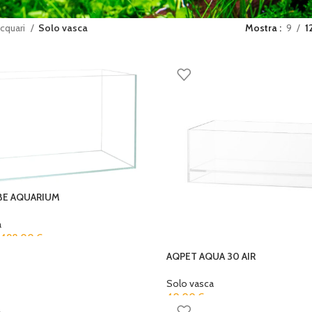
cquari
Solo vasca
Mostra
9
1
BE AQUARIUM
a
498,00
€
AQPET AQUA 30 AIR
Solo vasca
40,00
€