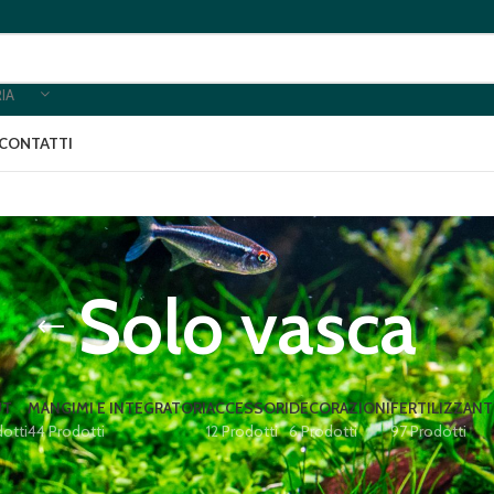
IA
CONTATTI
Solo vasca
UT
MANGIMI E INTEGRATORI
ACCESSORI
DECORAZIONI
FERTILIZZANT
dotti
44 Prodotti
12 Prodotti
6 Prodotti
97 Prodotti