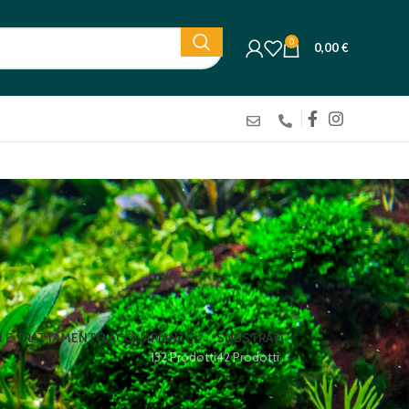
0
0,00
€
I E TRATTAMENTO ACQUA
PIANTE
SUBSTRATI
132 Prodotti
42 Prodotti