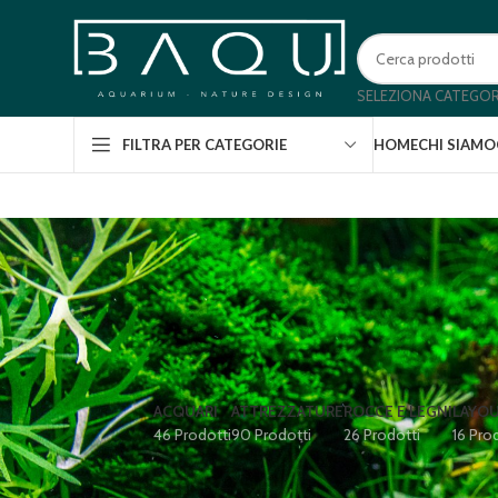
SELEZIONA CATEGOR
HOME
CHI SIAMO
FILTRA PER CATEGORIE
ACQUARI
ATTREZZATURE
ROCCE E LEGNI
LAYO
46 Prodotti
90 Prodotti
26 Prodotti
16 Pro