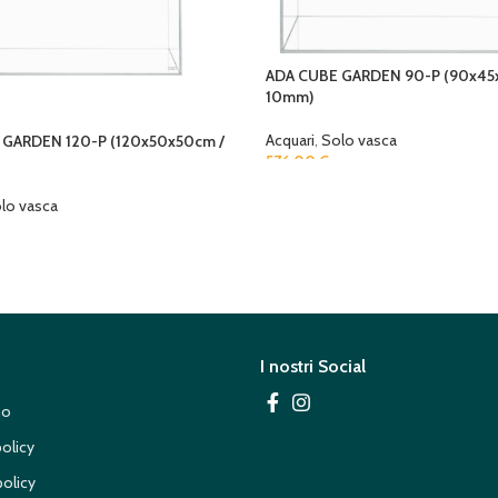
ADA CUBE GARDEN 90-P (90x45
10mm)
Acquari
,
Solo vasca
 GARDEN 120-P (120x50x50cm /
576,00
€
lo vasca
I nostri Social
mo
policy
olicy