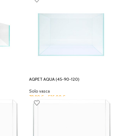
AQPET AQUA (45-90-120)
Solo vasca
79,90
€
–
525,00
€