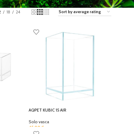
2
18
24
AQPET KUBIC 15 AIR
Solo vasca
45,00
€