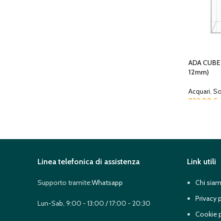
ADA CUBE
12mm)
Acquari
,
So
933,00
€
Linea telefonica di assistenza
Link utili
Supporto tramite:
Whatsapp
Chi sia
Privacy 
Lun-Sab, 9:00 - 13:00 / 17:00 - 20:30
Cookie p